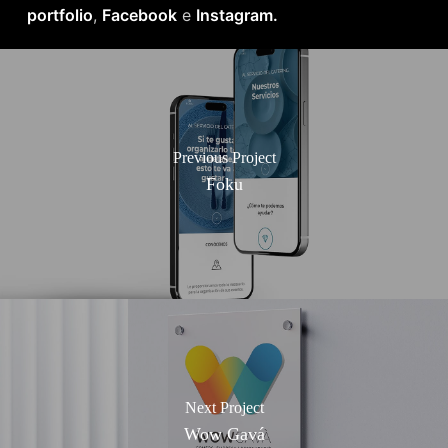
portfolio
,
Facebook
e
Instagram.
Previous Project
Foku
Next Project
Wow Gavá