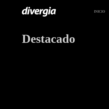
Skip
to
INICIO
main
content
Destacado